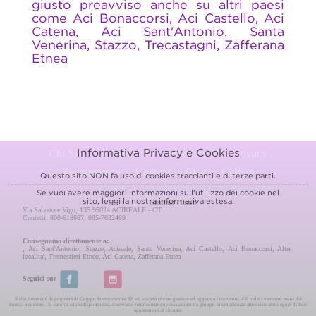
giusto preavviso anche su altri paesi
come Aci Bonaccorsi, Aci Castello, Aci
Catena, Aci Sant'Antonio, Santa
Venerina, Stazzo, Trecastagni, Zafferana
Etnea
Informativa Privacy e Cookies
Chi Siamo
Garanzie
Note Legali
Privacy
Regolamento
Contatti
Blog
Gallery
Questo sito NON fa uso di cookies traccianti e di terze parti.
Se vuoi avere maggiori informazioni sull'utilizzo dei cookie nel
sito, leggi la nostra
informativa estesa.
Giardino Fiorito
Via Salvatore Vigo, 135 95024 ACIREALE - CT
Contatti: 800-618667, 095-7632469
Consegnamo direttamente a:
,
Aci Sant'Antonio
,
Stazzo
,
Acireale
,
Santa Venerina
,
Aci Castello
,
Aci Bonaccorsi
,
Altre
localita'
,
Tremestieri Etneo
,
Aci Catena
,
Zafferana Etnea
Seguici su:
Il sito internet è di proprietà di Gruppo Internazionale TF srl, società che ne gestisce ed aggiorna i contenuti. Gli ordini verranno evasi dal
fiorista medesimo. In caso di sua indisponibilità, il servizio verra' comunque asssicurato da gruppo internazionale attraverso altri negozi di fiori
appartenenti al circuito.