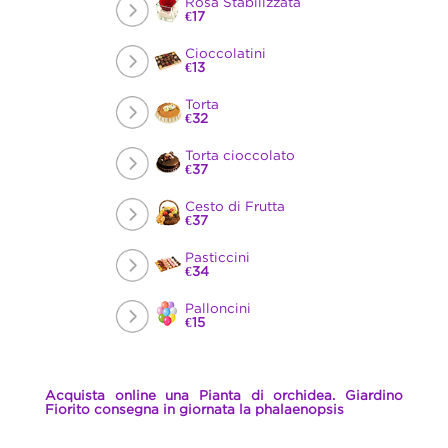
Rosa Stabilizzata
€17
Cioccolatini
€13
Torta
€32
Torta cioccolato
€37
Cesto di Frutta
€37
Pasticcini
€34
Palloncini
€15
Acquista online una Pianta di orchidea. Giardino
Fiorito consegna in giornata la phalaenopsis