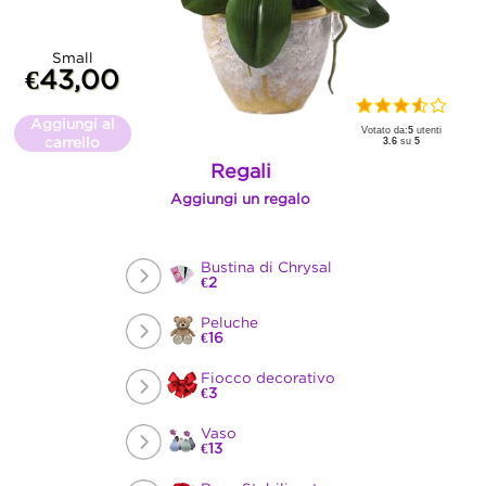
Small
€43,00
Aggiungi al
Votato da:
5
utenti
carrello
3.6
su
5
Regali
Aggiungi un regalo
Bustina di Chrysal
€2
Peluche
€16
Fiocco decorativo
€3
Vaso
€13