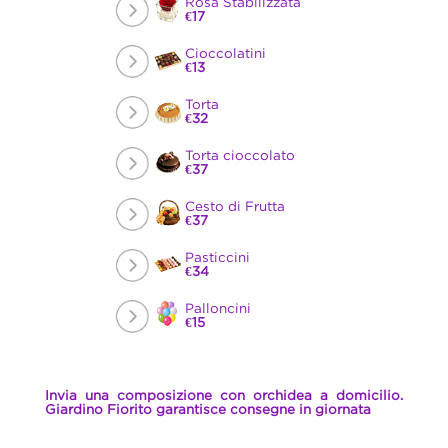
Rosa Stabilizzata
€17
Cioccolatini
€13
Torta
€32
Torta cioccolato
€37
Cesto di Frutta
€37
Pasticcini
€34
Palloncini
€15
Invia una composizione con orchidea a domicilio.
Giardino Fiorito garantisce consegne in giornata