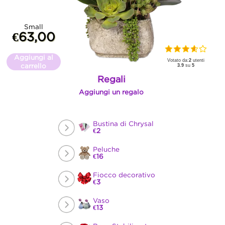
Small
€63,00
Aggiungi al
Votato da:
2
utenti
carrello
3.9
su
5
Regali
Aggiungi un regalo
Bustina di Chrysal
€2
Peluche
€16
Fiocco decorativo
€3
Vaso
€13