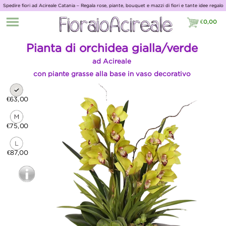
Spedire fiori ad Acireale Catania – Regala rose, piante, bouquet e mazzi di fiori e tante idee regalo
con Giardino Fiorito
€
0,00
€0,00
Pianta di orchidea gialla/verde
ad Acireale
con piante grasse alla base in vaso decorativo
€63,00
€75,00
€87,00