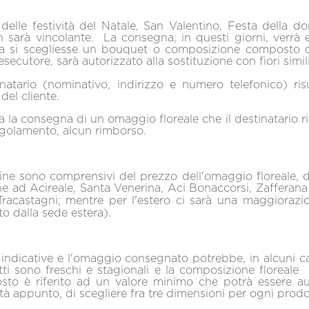
delle festività del Natale, San Valentino, Festa della
on sarà vincolante. La consegna, in questi giorni, verrà e
ora si scegliesse un bouquet o composizione composto da
ta esecutore, sarà autorizzato alla sostituzione con fiori sim
inatario (nominativo, indirizzo e numero telefonico) ris
del cliente.
la consegna di un omaggio floreale che il destinatario rifi
regolamento, alcun rimborso.
line sono comprensivi del prezzo dell'omaggio floreale, dei
e ad Acireale, Santa Venerina, Aci Bonaccorsi, Zafferana 
Tracastagni; mentre per l'estero ci sarà una maggiorazi
o dalla sede estera).
ndicative e l'omaggio consegnato potrebbe, in alcuni casi,
ti sono freschi e stagionali e la composizione floreale 
posto è riferito ad un valore minimo che potrà essere a
ità appunto, di scegliere fra tre dimensioni per ogni prodo