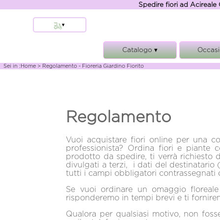
Spedire fiori ad Acireale 
▾
Aci Sant'Antonio
Catalogo ▾
Occasi
Stazzo
Acireale
Composizioni e cesti
Comple
Sei in :
Home
> Regolamento - Fioreria Giardino Fiorito
Santa Venerina
Bouquet e Mazzi
Anniver
Aci Castello
Funebre
Matrim
Aci Bonaccorsi
Piante
Condogl
Regolamento
Altre localita'
Rose
Nasc
Tremestieri Etneo
Vuoi acquistare fiori online per una 
Aci Catena
professionista? Ordina fiori e piante c
Zafferana Etnea
prodotto da spedire, ti verrà richiesto 
divulgati a terzi, i dati del destinatario
tutti i campi obbligatori contrassegnati d
Se vuoi ordinare un omaggio floreale
risponderemo in tempi brevi e ti fornire
Qualora per qualsiasi motivo, non fosse