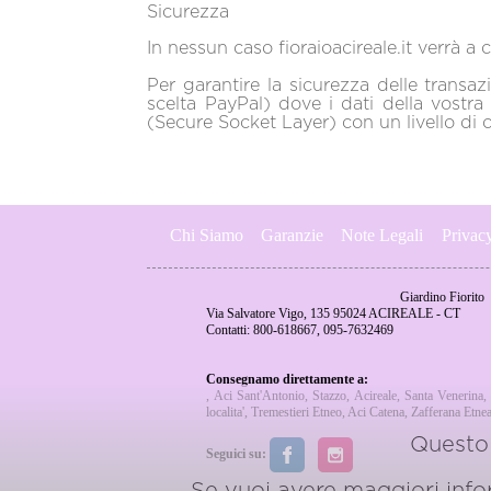
Sicurezza
In nessun caso fioraioacireale.it verrà a 
Per garantire la sicurezza delle transa
scelta PayPal) dove i dati della vostr
(Secure Socket Layer) con un livello di c
Chi Siamo
Garanzie
Note Legali
Privac
Giardino Fiorito
Via Salvatore Vigo, 135 95024 ACIREALE - CT
Contatti: 800-618667, 095-7632469
Consegnamo direttamente a:
,
Aci Sant'Antonio
,
Stazzo
,
Acireale
,
Santa Venerina
,
localita'
,
Tremestieri Etneo
,
Aci Catena
,
Zafferana Etne
Questo 
Seguici su:
Se vuoi avere maggiori inform