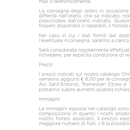
mail o telefonicamente.
La consegna degli ordini in occasione 
differita nell'orario, che se indicato, n
prescindere dall'orario indicato. Qual
fossero disponibili o reperibili, il fioris
Nel caso in cui i dati forniti del dest
l'eventuale riconsegna, saranno a carico 
Sarà considerata regolarmente effettuata 
richiedere, per esplicita condizione di 
Prezzi
I prezzi indicati sul nostro catalogo On
verranno aggiunti € 8,00 per le consegn
Aci Sant'Antonio, Tremestieri Etneo e 
potranno subire aumenti qualora richiest
Immagini
Le immagini esposte nel catalogo sono i
composizione in quanto i nostri prodot
nostro fioraio associato. Il prezzo es
maggiore numero di fiori, c'è la possibil