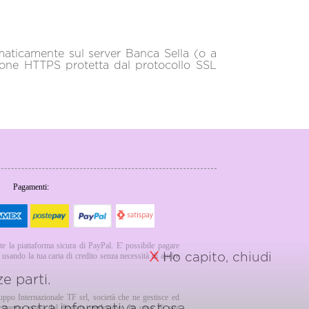
omaticamente sul server Banca Sella (o a
sione HTTPS protetta dal protocollo SSL
Pagamenti:
te la piattaforma sicura di PayPal. E' possibile pagare
X
Ho capito, chiudi
sando la tua carta di credito senza necessità di aprire
e parti.
ruppo Internazionale TF srl, società che ne gestisce ed
 la nostra
informativa estesa.
verranno evasi dal fiorista medesimo. In caso di sua