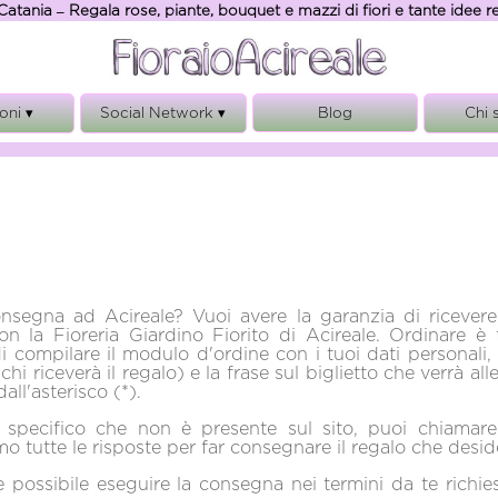
Catania – Regala rose, piante, bouquet e mazzi di fiori e tante idee 
oni ▾
Social Network ▾
Blog
Chi 
anno
FacebooK
Chi
sario
Instagram
Ga
onio
Rego
ianze
Note
ita
Privacy, 
consegna ad Acireale? Vuoi avere la garanzia di ricever
on la Fioreria Giardino Fiorito di Acireale. Ordinare è f
di compilare il modulo d'ordine con i tuoi dati personali
 (chi riceverà il regalo) e la frase sul biglietto che verrà a
all'asterisco (*).
 specifico che non è presente sul sito, puoi chiamar
mo tutte le risposte per far consegnare il regalo che desid
 possibile eseguire la consegna nei termini da te richie