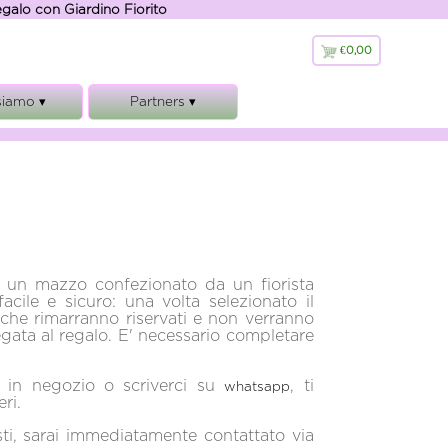
regalo con Giardino Fiorito
€0,00
€
0,00
siamo ▾
Partners ▾
 siamo
Giardino Fiorito
ranzie
Florajet
lamento
Hosh
 Legali
cookies e GDPR
e un mazzo confezionato da un fiorista
acile e sicuro: una volta selezionato il
, che rimarranno riservati e non verranno
llegata al regalo. E' necessario completare
e in negozio o scriverci su
, ti
whatsapp
eri.
sti, sarai immediatamente contattato via