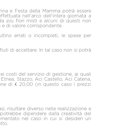
 donna e Festa della Mamma potrà essere
ffettuata nell'arco dell'intera giornata a
 più fiori misti e alcuni di questi non
ili e di valore corrispondente.
ultino errati o incompleti, le spese per
uti di accettare. In tal caso non si potrà
 costi del servizio di gestione, ai quali
Etnea, Stazzo, Aci Castello, Aci Catena,
one di € 20,00 (in questo caso i prezzi
 risultare diverso nella realizzazione e
potrebbe dipendere dalla creatività del
umentato nel caso in cui si desideri un
tto.