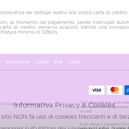
conoscenza dei dettagli relativi alla vostra carta di credito.
zioni, al momento del pagamento, sarete indirizzati aut
a carta di credito verranno acquisiti tramite una connes
ifratura minimo di 128bits.
y
Regolamento
Contatti
Blog
Gallery
Tutti i pagamenti sono gestiti trami
Informativa Privacy e Cookies
Aci Castello
,
Aci Bonaccorsi
,
Altre
con un conto PayPal o direttamente u
a
un conto.
sito NON fa uso di cookies traccianti e di terz
Il sito internet è di proprietà di G
azioni sull'utilizzo dei cookie nel sito, leggi
aggiorna i contenuti. Gli ordini 