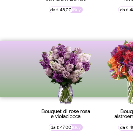
da € 48,00
▷▷ Buy
da € 4
Bouquet di rose rosa
Bouq
e violaciocca
alstroe
da € 47,00
▷▷ Buy
da € 4