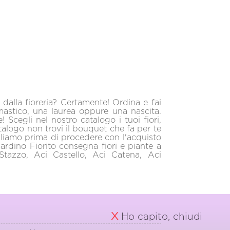
 dalla fioreria? Certamente! Ordina e fai
mastico, una laurea oppure una nascita.
Scegli nel nostro catalogo i tuoi fiori,
talogo non trovi il bouquet che fa per te
sigliamo prima di procedere con l'acquisto
Giardino Fiorito consegna fiori e piante a
Stazzo, Aci Castello, Aci Catena, Aci
X
Ho capito, chiudi