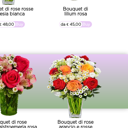
t di rose rosse
Bouquet di
resia bianca
lilium rosa
€ 48,00
▷▷ Buy
da € 45,00
▷▷ Buy
quet di rose
Bouquet di rose
alstroemeria rosa
arancio e rosse