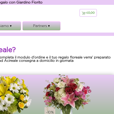
regalo con Giardino Fiorito
€0,00
€
0,00
siamo ▾
Partners ▾
 siamo
Giardino Fiorito
ranzie
Florajet
eale?
lamento
Hosh
 Legali
 completa il modulo d'ordine e il tuo regalo floreale verra' preparato
o ad Acireale consegna a domicilio in giornata
cookies e GDPR
-10%