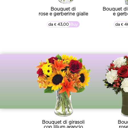
Bouquet di
Bouquet di
rose e gerberine gialle
e gerb
da € 43,00
▷▷ Buy
da € 4
Bouquet di girasoli
Bouq
con lilium arancio
rose