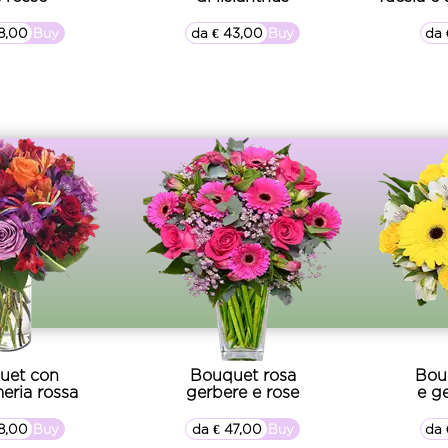
8,00
▷▷ Buy
da € 43,00
▷▷ Buy
da 
uet con
Bouquet rosa
Bou
meria rossa
gerbere e rose
e ge
8,00
▷▷ Buy
da € 47,00
▷▷ Buy
da 