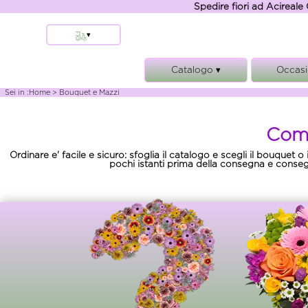
Spedire fiori ad Acireale 
▾
Aci Sant'Antonio
Catalogo ▾
Occasi
Stazzo
Acireale
Composizioni e cesti
Comple
Sei in :
Home
> Bouquet e Mazzi
Santa Venerina
Bouquet e Mazzi
Anniver
Aci Castello
Come
Funebre
Matrim
Aci Bonaccorsi
Piante
Condogl
Ordinare e' facile e sicuro: sfoglia il catalogo e scegli il bouquet 
Altre localita'
pochi istanti prima della consegna e consegna
Rose
Nasc
Tremestieri Etneo
Aci Catena
Zafferana Etnea