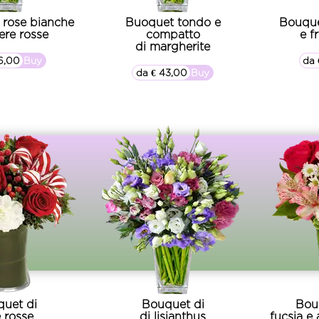
 rose bianche
Buoquet tondo e
Bouque
ere rosse
compatto
e f
di margherite
6,00
▷▷ Buy
da 
da € 43,00
▷▷ Buy
uet di
Bouquet di
Bou
 rosse
di lisianthus
fucsia e 