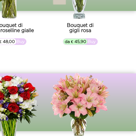
ouquet di
Bouquet di
 roselline gialle
gigli rosa
€ 48,00
▷▷ Buy
da € 45,90
▷▷ Buy