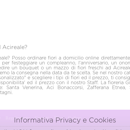
 Acireale?
ale? Posso ordinare fiori a domicilio online direttamente
e per festeggiare un compleanno, l'anniversario, un ono
ire un bouquet o un mazzo di fiori freschi ad Acireale! 
emo la consegna nella data da te scelta. Se nel nostro ca
onalizzato" e scegliere i tipi di fiori ed il prezzo, ti con
sponibilita' ed il prezzo con il nostro Staff. La fioreria 
fe: Santa Venerina, Aci Bonaccorsi, Zafferana Etnea, 
tagni.
y
Regolamento
Contatti
Blog
Gallery
Informativa Privacy e Cookies