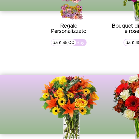
Regalo
Bouquet di
Personalizzato
e ros
da € 35,00
▷▷ Buy
da € 4