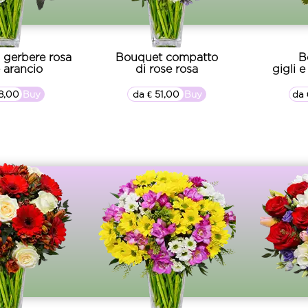
 gerbere rosa
Bouquet compatto
B
e arancio
di rose rosa
gigli e
8,00
▷▷ Buy
da € 51,00
▷▷ Buy
da 