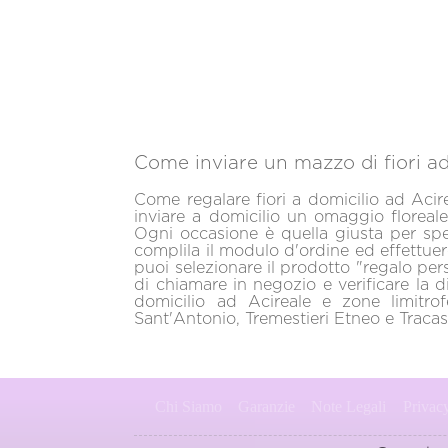
Come inviare un mazzo di fiori ad
Come regalare fiori a domicilio ad Acire
inviare a domicilio un omaggio floreal
Ogni occasione è quella giusta per sped
complila il modulo d'ordine ed effettuer
puoi selezionare il prodotto "regalo pers
di chiamare in negozio e verificare la di
domicilio ad Acireale e zone limitro
Sant'Antonio, Tremestieri Etneo e Tracas
Chi Siamo
Garanzie
Note Legali
Privac