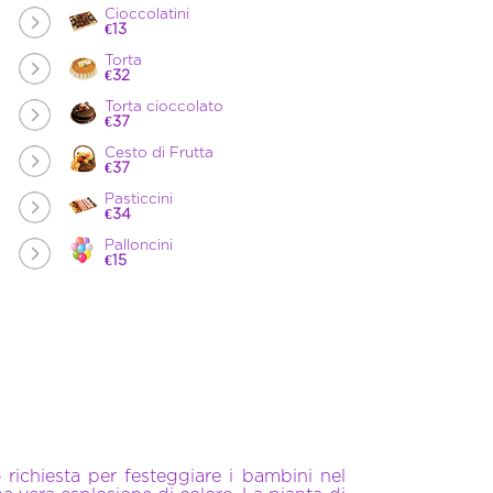
Cioccolatini
€13
Torta
€32
Torta cioccolato
€37
Cesto di Frutta
€37
Pasticcini
€34
Palloncini
€15
o richiesta per festeggiare i bambini nel