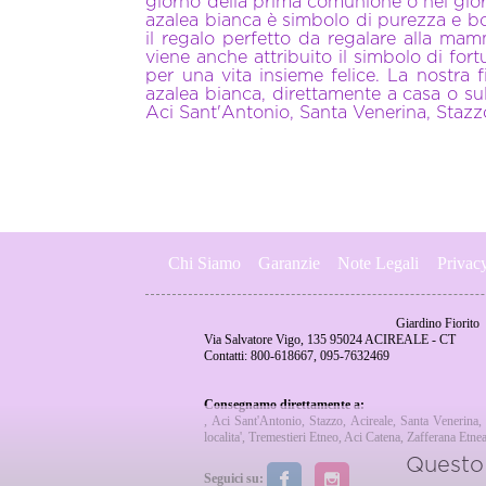
giorno della prima comunione o nel giorn
azalea bianca è simbolo di purezza e b
il regalo perfetto da regalare alla mamm
viene anche attribuito il simbolo di fo
per una vita insieme felice. La nostra 
azalea bianca, direttamente a casa o su
Aci Sant'Antonio, Santa Venerina, Stazz
Chi Siamo
Garanzie
Note Legali
Privac
Giardino Fiorito
Via Salvatore Vigo, 135 95024 ACIREALE - CT
Contatti: 800-618667, 095-7632469
Consegnamo direttamente a:
,
Aci Sant'Antonio
,
Stazzo
,
Acireale
,
Santa Venerina
,
localita'
,
Tremestieri Etneo
,
Aci Catena
,
Zafferana Etne
Questo 
Seguici su: