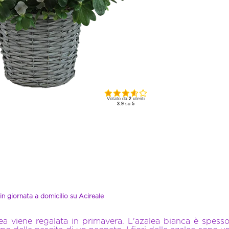
Votato da:
2
utenti
3.9
su
5
in giornata a domicilio su Acireale
alea viene regalata in primavera. L'azalea bianca è spess