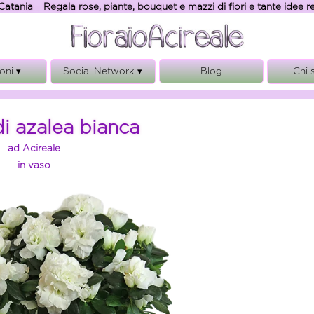
Catania – Regala rose, piante, bouquet e mazzi di fiori e tante idee 
oni ▾
Social Network ▾
Blog
Chi 
anno
FacebooK
Chi
sario
Instagram
Ga
di azalea bianca
onio
Rego
ad Acireale
ianze
Note
in vaso
ita
Privacy, 