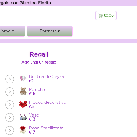
regalo con Giardino Fiorito
€0,00
€
0,00
siamo ▾
Partners ▾
 siamo
Giardino Fiorito
ranzie
Florajet
Regali
lamento
Hosh
Aggiungi un regalo
 Legali
cookies e GDPR
Bustina di Chrysal
€2
Peluche
€16
Fiocco decorativo
€3
Vaso
€13
Rosa Stabilizzata
€17