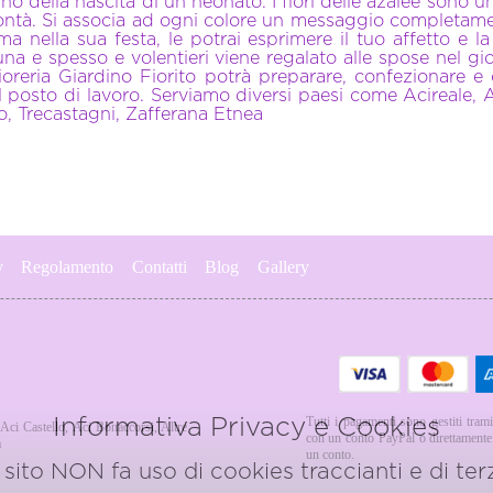
o della nascita di un neonato. I fiori delle azalee sono un
ontà. Si associa ad ogni colore un messaggio completam
a nella sua festa, le potrai esprimere il tuo affetto e l
rtuna e spesso e volentieri viene regalato alle spose nel
fioreria Giardino Fiorito potrà preparare, confezionare e
l posto di lavoro. Serviamo diversi paesi come Acireale, A
o, Trecastagni, Zafferana Etnea
y
Regolamento
Contatti
Blog
Gallery
Informativa Privacy e Cookies
Tutti i pagamenti sono gestiti trami
Aci Castello
,
Aci Bonaccorsi
,
Altre
con un conto PayPal o direttamente u
a
un conto.
sito NON fa uso di cookies traccianti e di terz