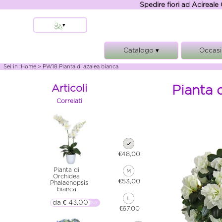
Spedire fiori ad Acireale 
▾
Aci Sant'Antonio
Catalogo ▾
Occasi
Stazzo
Acireale
Composizioni e cesti
Comple
Sei in :
Home
> PW18 Pianta di azalea bianca
Santa Venerina
Bouquet e Mazzi
Anniver
Articoli
Pianta 
Aci Castello
Funebre
Matrim
Correlati
Aci Bonaccorsi
Piante
Condogl
Altre localita'
Rose
Nasc
Tremestieri Etneo
Aci Catena
€48,00
Zafferana Etnea
Pianta di
Orchidea
€53,00
Phalaenopsis
bianca
da € 43,00
▷▷ Buy
€67,00