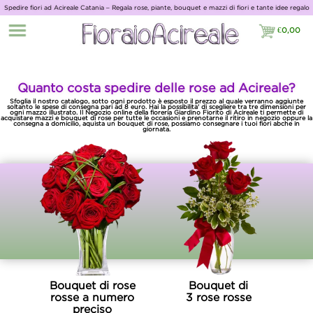
Spedire fiori ad Acireale Catania – Regala rose, piante, bouquet e mazzi di fiori e tante idee regalo
con Giardino Fiorito
€
0,00
€0,00
Quanto costa spedire delle rose ad Acireale?
Sfoglia il nostro catalogo, sotto ogni prodotto è esposto il prezzo al quale verranno aggiunte
soltanto le spese di consegna pari ad 8 euro. Hai la possibilita' di scegliere tra tre dimensioni per
ogni mazzo illustrato. Il Negozio online della fioreria Giardino Fiorito di Acireale ti permette di
acquistare mazzi e bouquet di rose per tutte le occasioni e prenotarne il ritiro in negozio oppure la
consegna a domicilio, aquista un bouquet di rose, possiamo consegnare i tuoi fiori abche in
giornata.
Bouquet di rose
Bouquet di
rosse a numero
3 rose rosse
preciso