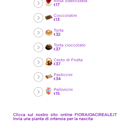
Rosa Stabilizzata
€17
Cioccolatini
€13
Torta
€32
Torta cioccolato
€37
Cesto di Frutta
€37
Pasticcini
€34
Palloncini
€15
Clicca sul nostro sito online FIORAIOACIREALE.IT
Invia una pianta di ortensia per la nascita