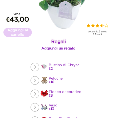
Small
€43,00
Aggiungi al
Votato da:
2
utenti
carrello
3.9
su
5
Regali
Aggiungi un regalo
Bustina di Chrysal
€2
Peluche
€16
Fiocco decorativo
€3
Vaso
€13