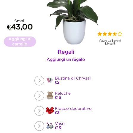
Small
€43,00
Aggiungi al
Votato da:
2
utenti
carrello
3.9
su
5
Regali
Aggiungi un regalo
Bustina di Chrysal
€2
Peluche
€16
Fiocco decorativo
€3
Vaso
€13