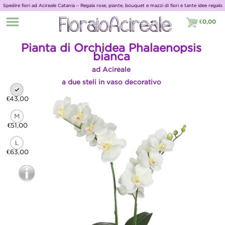
Spedire fiori ad Acireale Catania – Regala rose, piante, bouquet e mazzi di fiori e tante idee regalo
con Giardino Fiorito
€
0,00
€0,00
Pianta di Orchidea Phalaenopsis
bianca
ad Acireale
a due steli in vaso decorativo
€43,00
€51,00
€63,00