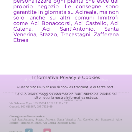
personalizzare ogni pianta che esce dal
proprio negozio. Le consegne sono
garantite in giornata su Acireale, ma non
solo, anche su altri comuni limitrofi
come Aci Bonaccorsi, Aci Castello, Aci
Catena, Aci Sant'Antonio, Santa
Venerina, Stazzo, Trecastagni, Zafferana
Etnea
Informativa Privacy e Cookies
Chi Siamo
Garanzie
Note Legali
Privacy
Regolamento
Contatti
Blog
Gallery
Questo sito NON fa uso di cookies traccianti e di terze parti.
Se vuoi avere maggiori informazioni sull'utilizzo dei cookie nel
sito, leggi la nostra
informativa estesa.
Giardino Fiorito
Via Salvatore Vigo, 135 95024 ACIREALE - CT
Contatti: 800-618667, 095-7632469
Consegnamo direttamente a:
,
Aci Sant'Antonio
,
Stazzo
,
Acireale
,
Santa Venerina
,
Aci Castello
,
Aci Bonaccorsi
,
Altre
localita'
,
Tremestieri Etneo
,
Aci Catena
,
Zafferana Etnea
Seguici su: