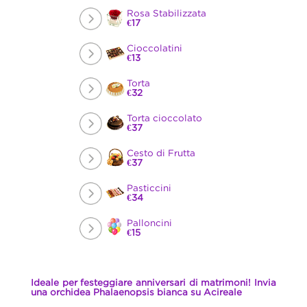
Rosa Stabilizzata
€17
Cioccolatini
€13
Torta
€32
Torta cioccolato
€37
Cesto di Frutta
€37
Pasticcini
€34
Palloncini
€15
Ideale per festeggiare anniversari di matrimoni! Invia
una orchidea Phalaenopsis bianca su Acireale