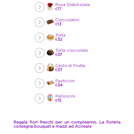
Rosa Stabilizzata
€17
Cioccolatini
€13
Torta
€32
Torta cioccolato
€37
Cesto di Frutta
€37
Pasticcini
€34
Palloncini
€15
Regala fiori freschi per un compleanno. La fioreria
consegna bouquet e mazzi ad Acireale