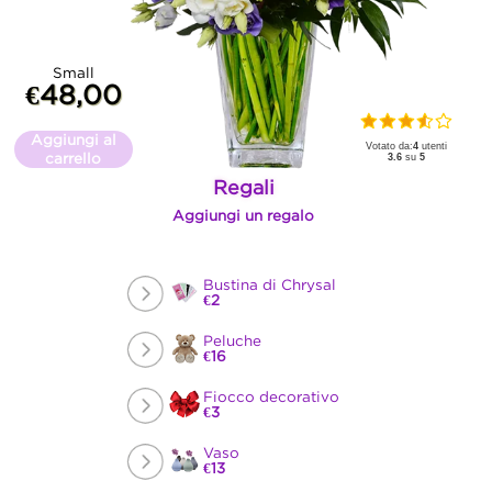
Small
€48,00
Aggiungi al
Votato da:
4
utenti
carrello
3.6
su
5
Regali
Aggiungi un regalo
Bustina di Chrysal
€2
Peluche
€16
Fiocco decorativo
€3
Vaso
€13