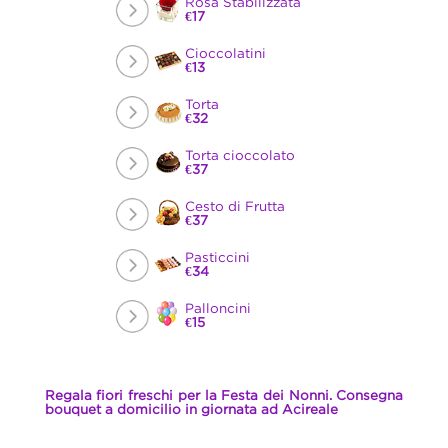
Rosa Stabilizzata
€17
Cioccolatini
€13
Torta
€32
Torta cioccolato
€37
Cesto di Frutta
€37
Pasticcini
€34
Palloncini
€15
Regala fiori freschi per la Festa dei Nonni. Consegna
bouquet a domicilio in giornata ad Acireale