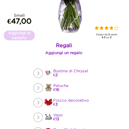
Small
€47,00
Aggiungi al
Votato da:
3
utenti
carrello
4.0
su
5
Regali
Aggiungi un regalo
Bustina di Chrysal
€2
Peluche
€16
Fiocco decorativo
€3
Vaso
€13