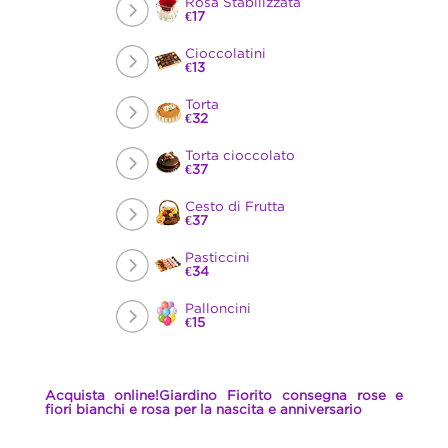
Rosa Stabilizzata
€17
Cioccolatini
€13
Torta
€32
Torta cioccolato
€37
Cesto di Frutta
€37
Pasticcini
€34
Palloncini
€15
Acquista online!Giardino Fiorito consegna rose e
fiori bianchi e rosa per la nascita e anniversario