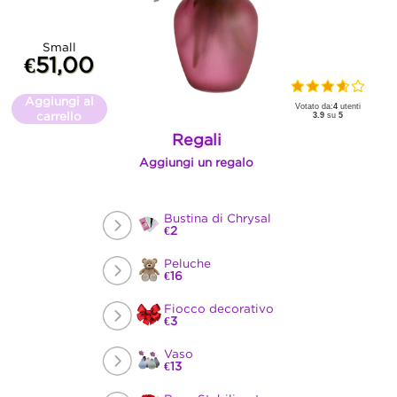
Small
€51,00
Aggiungi al
Votato da:
4
utenti
carrello
3.9
su
5
Regali
Aggiungi un regalo
Bustina di Chrysal
€2
Peluche
€16
Fiocco decorativo
€3
Vaso
€13