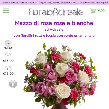
Spedire fiori ad Acireale Catania – Regala rose, piante, bouquet e mazzi di fiori e tante idee regalo
con Giardino Fiorito
€
0,00
€0,00
Mazzo di rose rosa e bianche
ad Acireale
con fiorellini rosa e fucsia con verde ornamentale
€51,00
€63,00
€75,00